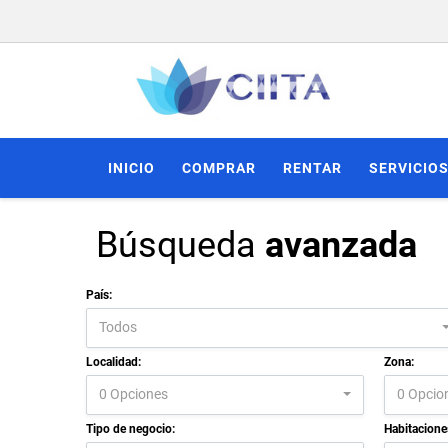
INICIO
COMPRAR
RENTAR
SERVICIO
Búsqueda
avanzada
País:
Todos
Localidad:
Zona:
0 Opciones
0 Opcio
Tipo de negocio:
Habitacione