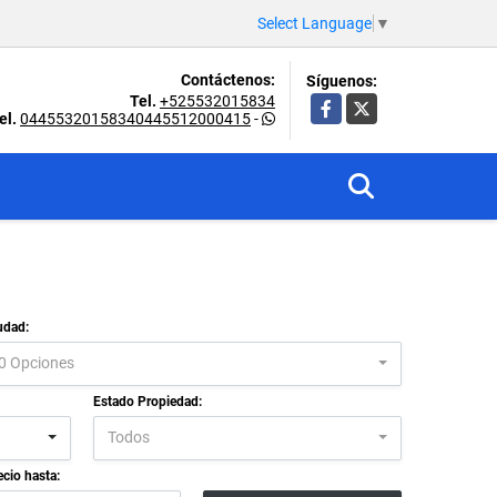
Select Language
▼
Contáctenos:
Síguenos:
Tel.
+525532015834
Facebook
X
el.
04455320158340445512000415
-
udad:
0 Opciones
Estado Propiedad:
Todos
ecio hasta: