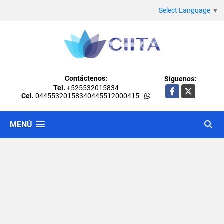
Select Language
▼
Contáctenos:
Síguenos:
Tel.
+525532015834
Facebook
X
Cel.
04455320158340445512000415
-
MENÚ