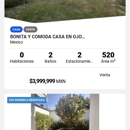
CASA
VENTA
BONITA Y CÓMODA CASA EN OJO…
Mexico
0
2
2
520
2
Habitaciones
Baños
Estacionamiento
Área m
Venta
$3,999,999
MXN
STA MONNICA RENOVADA