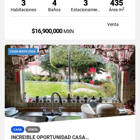
3
4
3
435
2
Habitaciones
Baños
Estacionamiento
Área m
Venta
$16,900,000
MXN
CASA MAYO 2026
CASA
VENTA
INCREIBLE OPORTUNIDAD CASA…