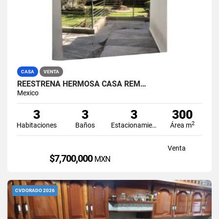
CASA
VENTA
REESTRENA HERMOSA CASA REM…
Mexico
3
3
3
300
2
Habitaciones
Baños
Estacionamiento
Área m
Venta
$7,700,000
MXN
CVDORADO 2026