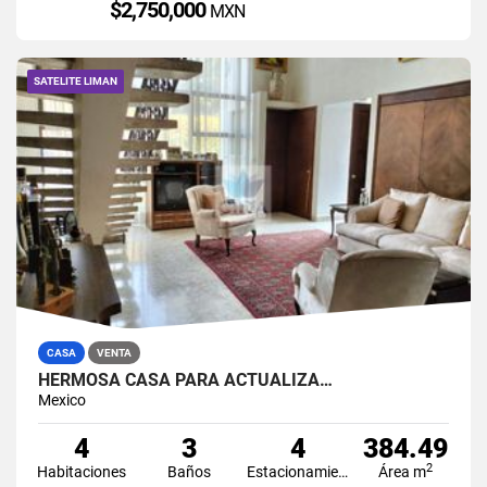
$2,750,000
MXN
SATELITE LIMAN
CASA
VENTA
HERMOSA CASA PARA ACTUALIZA…
Mexico
4
3
4
384.49
2
Habitaciones
Baños
Estacionamiento
Área m