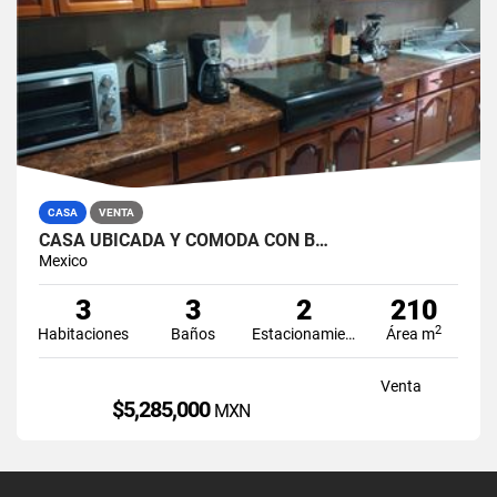
CASA
VENTA
CASA UBICADA Y CÓMODA CON B…
Mexico
3
3
2
210
2
Habitaciones
Baños
Estacionamiento
Área m
Venta
$5,285,000
MXN