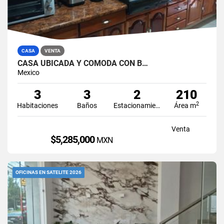
CASA
VENTA
CASA UBICADA Y CÓMODA CON B…
Mexico
3
3
2
210
2
Habitaciones
Baños
Estacionamiento
Área m
Venta
$5,285,000
MXN
OFICINAS EN SATELITE 2026