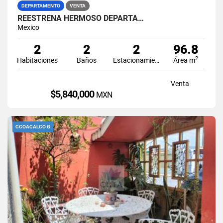
DEPARTAMENTO
VENTA
REESTRENA HERMOSO DEPARTA…
Mexico
2
2
2
96.8
2
Habitaciones
Baños
Estacionamiento
Área m
Venta
$5,840,000
MXN
CCOACALCO G