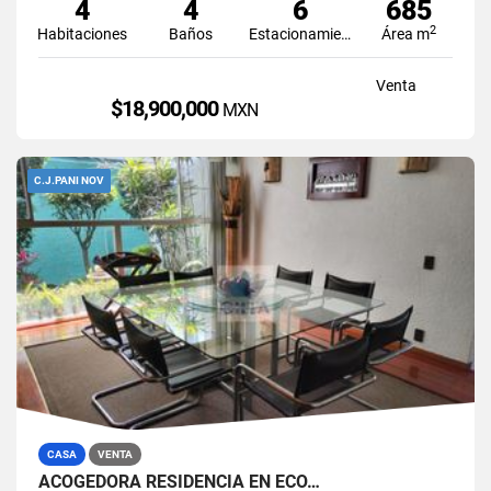
4
4
6
685
2
Habitaciones
Baños
Estacionamiento
Área m
Venta
$18,900,000
MXN
C.J.PANI NOV
CASA
VENTA
ACOGEDORA RESIDENCIA EN ECO…