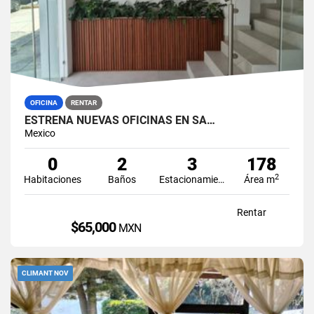
OFICINA
RENTAR
ESTRENA NUEVAS OFICINAS EN SA…
Mexico
0
2
3
178
2
Habitaciones
Baños
Estacionamiento
Área m
Rentar
$65,000
MXN
CLIMANT NOV