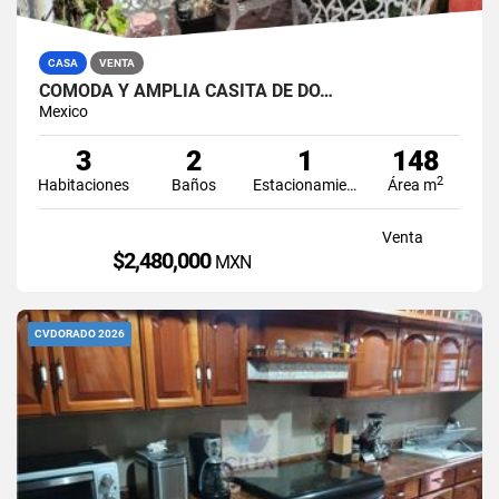
CASA
VENTA
CÓMODA Y AMPLIA CASITA DE DO…
Mexico
3
2
1
148
2
Habitaciones
Baños
Estacionamiento
Área m
Venta
$2,480,000
MXN
CVDORADO 2026