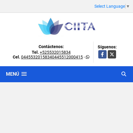
Select Language
▼
Contáctenos:
Síguenos:
Tel.
+525532015834
Facebook
X
Cel.
04455320158340445512000415
-
MENÚ