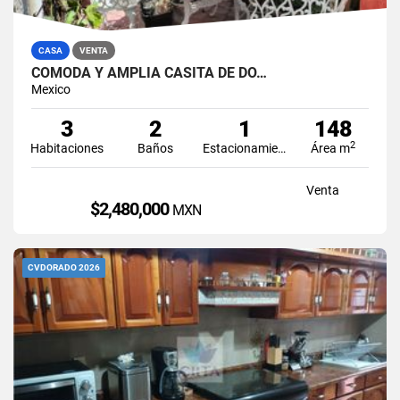
CASA
VENTA
CÓMODA Y AMPLIA CASITA DE DO…
Mexico
3
2
1
148
2
Habitaciones
Baños
Estacionamiento
Área m
Venta
$2,480,000
MXN
CVDORADO 2026