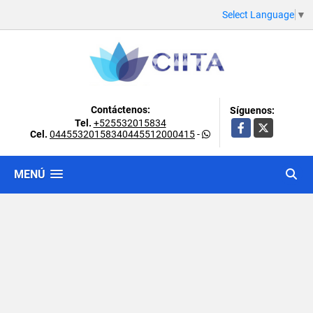
Select Language
▼
Contáctenos:
Síguenos:
Tel.
+525532015834
Facebook
X
Cel.
04455320158340445512000415
-
MENÚ