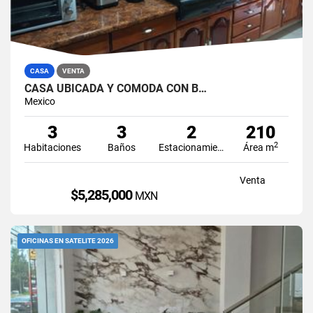
CASA
VENTA
CASA UBICADA Y CÓMODA CON B…
Mexico
3
3
2
210
2
Habitaciones
Baños
Estacionamiento
Área m
Venta
$5,285,000
MXN
OFICINAS EN SATELITE 2026