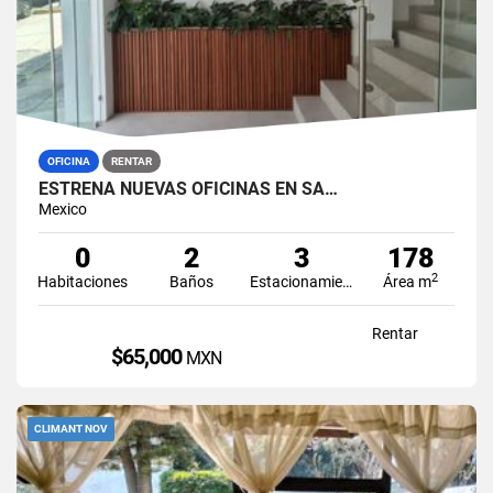
OFICINA
RENTAR
ESTRENA NUEVAS OFICINAS EN SA…
Mexico
0
2
3
178
2
Habitaciones
Baños
Estacionamiento
Área m
Rentar
$65,000
MXN
CLIMANT NOV