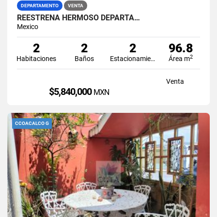
DEPARTAMENTO
VENTA
REESTRENA HERMOSO DEPARTA…
Mexico
2
2
2
96.8
2
Habitaciones
Baños
Estacionamiento
Área m
Venta
$5,840,000
MXN
CCOACALCO G