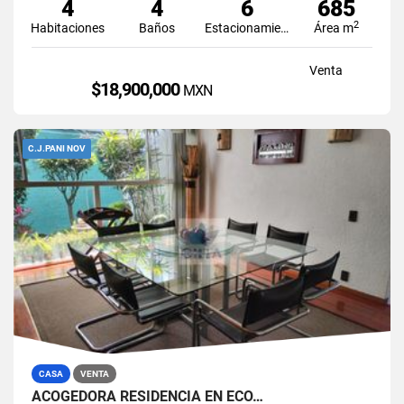
4
4
6
685
2
Habitaciones
Baños
Estacionamiento
Área m
Venta
$18,900,000
MXN
C.J.PANI NOV
CASA
VENTA
ACOGEDORA RESIDENCIA EN ECO…