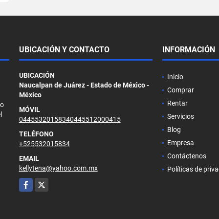
UBICACIÓN Y CONTACTO
INFORMACIÓN
UBICACIÓN
Inicio
Naucalpan de Juárez - Estado de México -
Comprar
México
Rentar
so
MÓVIL
l
Servicios
04455320158340445512000415
Blog
TELÉFONO
Empresa
+525532015834
Contáctenos
EMAIL
kellytena@yahoo.com.mx
Políticas de priv
Facebook
X