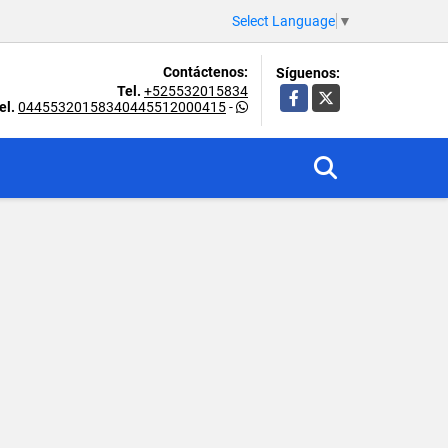
Select Language
▼
Contáctenos:
Síguenos:
Tel.
+525532015834
Facebook
X
el.
04455320158340445512000415
-