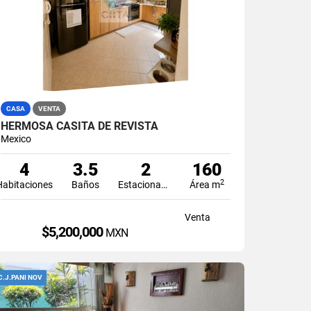
CASA
VENTA
HERMOSA CASITA DE REVISTA
Mexico
4
3.5
2
160
2
Habitaciones
Baños
Estacionamiento
Área m
Venta
$5,200,000
MXN
C.J.PANI NOV