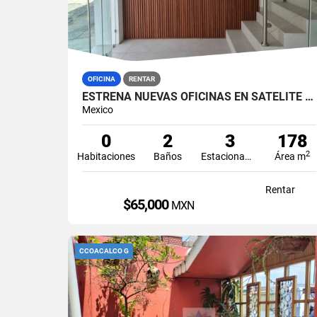
OFICINA
RENTAR
ESTRENA NUEVAS OFICINAS EN SATELITE ATRAS DE SUBURBIA
Mexico
0
2
3
178
2
Habitaciones
Baños
Estacionamiento
Área m
Rentar
$65,000
MXN
CCOACALCO G