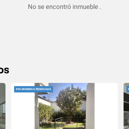
No se encontró inmueble .
os
STA MONNICA RENOVADA