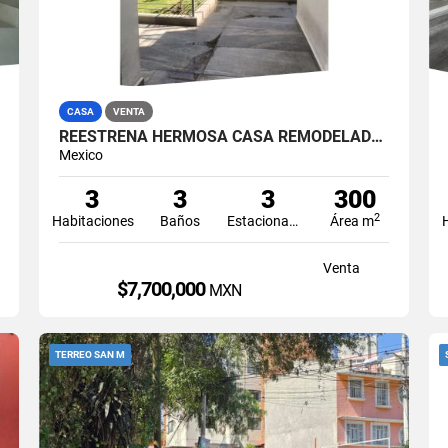
CASA
VENTA
REESTRENA HERMOSA CASA REMODELADA EN SANTA MÓNICA
Mexico
3
3
3
300
2
Habitaciones
Baños
Estacionamiento
Área m
Venta
$7,700,000
MXN
TERREO SAN M