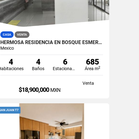
CASA
VENTA
HERMOSA RESIDENCIA EN BOSQUE ESMERALDA CON GRAN DISEÑO
Mexico
4
4
6
685
2
Habitaciones
Baños
Estacionamiento
Área m
Venta
$18,900,000
MXN
SAN JUAN T7