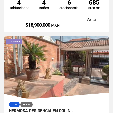
4
4
6
685
2
Habitaciones
Baños
Estacionamiento
Área m
Venta
$18,900,000
MXN
COLINAS B
CASA
VENTA
HERMOSA RESIDENCIA EN COLIN…