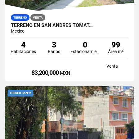
TERRENO
VENTA
TERRENO EN SAN ANDRES TOMAT…
Mexico
4
3
0
99
2
Habitaciones
Baños
Estacionamiento
Área m
Venta
$3,200,000
MXN
TERREO SAN M