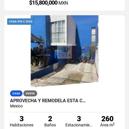
$15,800,000
MXN
CASA STA C 2026
CASA
VENTA
APROVECHA Y REMODELA ESTA C…
Mexico
3
2
3
260
2
Habitaciones
Baños
Estacionamiento
Área m