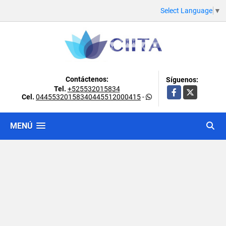
Select Language
▼
Contáctenos:
Síguenos:
Tel.
+525532015834
Facebook
X
Cel.
04455320158340445512000415
-
MENÚ