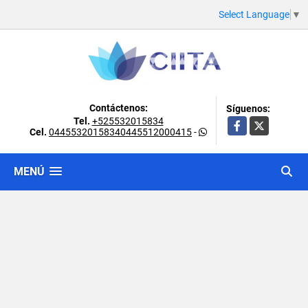
Select Language
▼
Contáctenos:
Síguenos:
Tel.
+525532015834
Facebook
X
Cel.
04455320158340445512000415
-
MENÚ