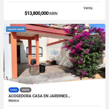
Venta
$13,800,000
MXN
casa sm cuautli
CASA
VENTA
ACOGEDORA CASA EN JARDINES…
Mexico