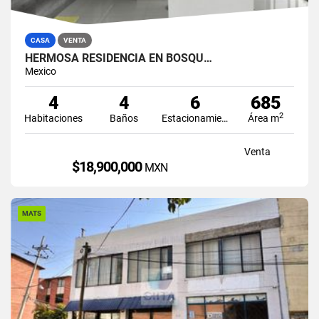
CASA
VENTA
HERMOSA RESIDENCIA EN BOSQU…
Mexico
4
4
6
685
2
Habitaciones
Baños
Estacionamiento
Área m
Venta
$18,900,000
MXN
MATS