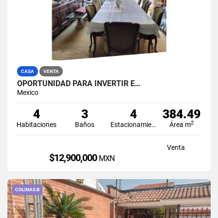
CASA
VENTA
OPORTUNIDAD PARA INVERTIR E…
Mexico
4
3
4
384.49
2
Habitaciones
Baños
Estacionamiento
Área m
Venta
$12,900,000
MXN
COLINAS B