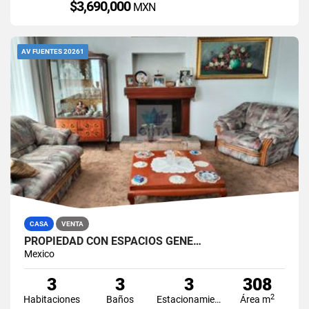
$3,690,000
MXN
AV FUENTES 20261
CASA
VENTA
PROPIEDAD CON ESPACIOS GENE…
Mexico
3
3
3
308
2
Habitaciones
Baños
Estacionamiento
Área m