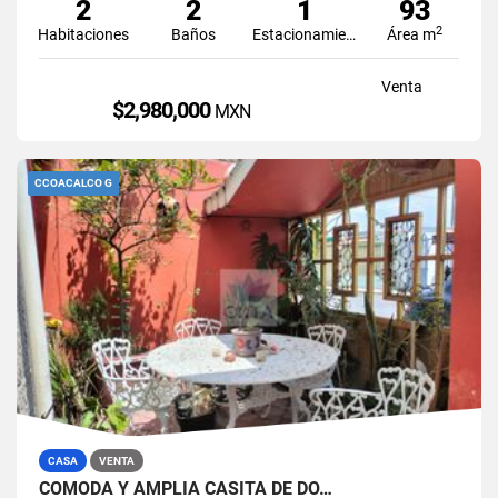
2
2
1
93
2
Habitaciones
Baños
Estacionamiento
Área m
Venta
$2,980,000
MXN
CCOACALCO G
CASA
VENTA
CÓMODA Y AMPLIA CASITA DE DO…