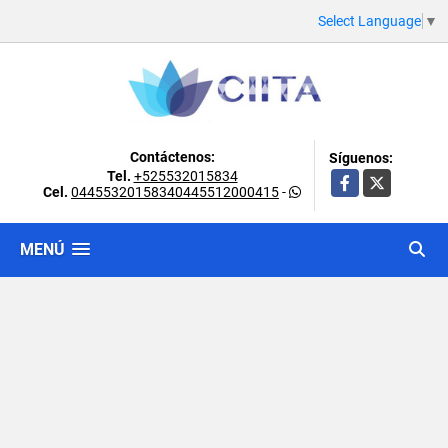
Select Language
▼
Contáctenos:
Síguenos:
Tel.
+525532015834
Facebook
X
Cel.
04455320158340445512000415
-
MENÚ