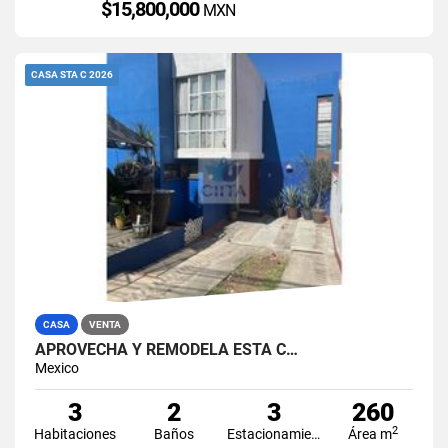
$15,800,000
MXN
CASA STA C 2026
CASA
VENTA
APROVECHA Y REMODELA ESTA C…
Mexico
3
2
3
260
2
Habitaciones
Baños
Estacionamiento
Área m