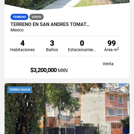
TERRENO
VENTA
TERRENO EN SAN ANDRES TOMAT…
Mexico
4
3
0
99
2
Habitaciones
Baños
Estacionamiento
Área m
Venta
$3,200,000
MXN
TERREO SAN M