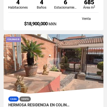
4
4
6
685
2
Habitaciones
Baños
Estacionamiento
Área m
Venta
$18,900,000
MXN
COLINAS B
CASA
VENTA
HERMOSA RESIDENCIA EN COLIN…