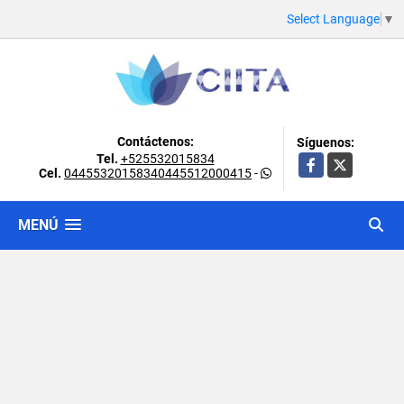
Select Language
▼
Contáctenos:
Síguenos:
Tel.
+525532015834
Facebook
X
Cel.
04455320158340445512000415
-
MENÚ