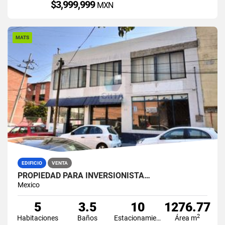
$3,999,999
MXN
MATS
EDIFICIO
VENTA
PROPIEDAD PARA INVERSIONISTA…
Mexico
5
3.5
10
1276.77
2
Habitaciones
Baños
Estacionamiento
Área m