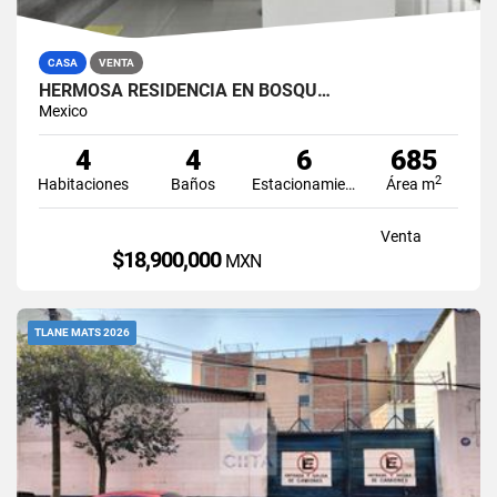
CASA
VENTA
HERMOSA RESIDENCIA EN BOSQU…
Mexico
4
4
6
685
2
Habitaciones
Baños
Estacionamiento
Área m
Venta
$18,900,000
MXN
TLANE MATS 2026