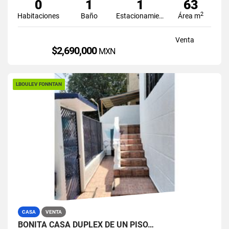
0
1
1
63
2
Habitaciones
Baño
Estacionamiento
Área m
Venta
$2,690,000
MXN
LBOULEV FONNTAN
CASA
VENTA
BONITA CASA DUPLEX DE UN PISO…