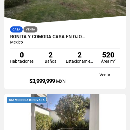
CASA
VENTA
BONITA Y CÓMODA CASA EN OJO…
Mexico
0
2
2
520
2
Habitaciones
Baños
Estacionamiento
Área m
Venta
$3,999,999
MXN
STA MONNICA RENOVADA