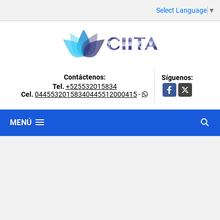
Select Language
▼
Contáctenos:
Síguenos:
Tel.
+525532015834
Facebook
X
Cel.
04455320158340445512000415
-
MENÚ