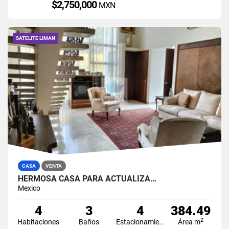
$2,750,000
MXN
SATELITE LIMAN
CASA
VENTA
HERMOSA CASA PARA ACTUALIZA…
Mexico
4
3
4
384.49
2
Habitaciones
Baños
Estacionamiento
Área m