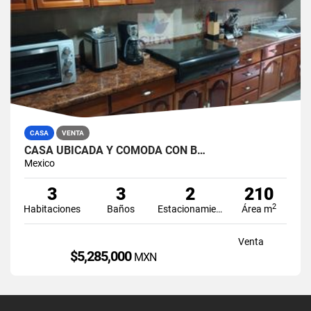
CASA
VENTA
CASA UBICADA Y CÓMODA CON B…
Mexico
3
3
2
210
2
Habitaciones
Baños
Estacionamiento
Área m
Venta
$5,285,000
MXN