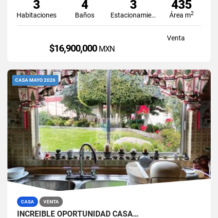
3
4
3
435
2
Habitaciones
Baños
Estacionamiento
Área m
Venta
$16,900,000
MXN
CASA MAYO 2026
CASA
VENTA
INCREIBLE OPORTUNIDAD CASA…