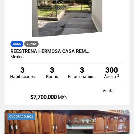
CASA
VENTA
REESTRENA HERMOSA CASA REM…
Mexico
3
3
3
300
2
Habitaciones
Baños
Estacionamiento
Área m
Venta
$7,700,000
MXN
CVDORADO 2026