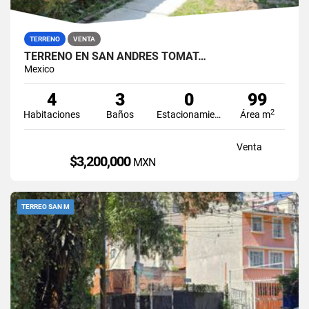
TERRENO
VENTA
TERRENO EN SAN ANDRES TOMAT…
Mexico
4
3
0
99
2
Habitaciones
Baños
Estacionamiento
Área m
Venta
$3,200,000
MXN
TERREO SAN M