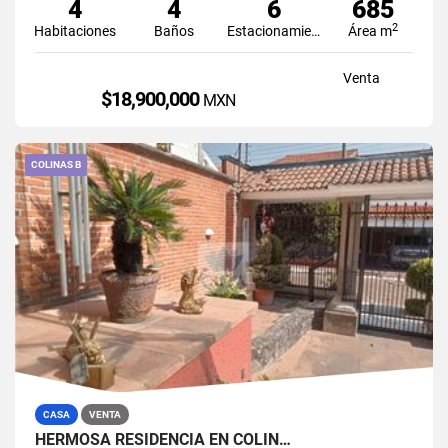
4
4
6
685
2
Habitaciones
Baños
Estacionamiento
Área m
Venta
$18,900,000
MXN
COLINAS B
CASA
VENTA
HERMOSA RESIDENCIA EN COLIN…