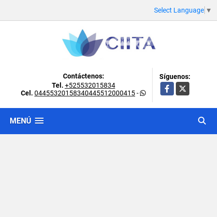
Select Language
▼
Contáctenos:
Síguenos:
Tel.
+525532015834
Facebook
X
Cel.
04455320158340445512000415
-
MENÚ