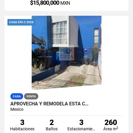
$15,800,000
MXN
CASA STA C 2026
CASA
VENTA
APROVECHA Y REMODELA ESTA C…
Mexico
3
2
3
260
2
Habitaciones
Baños
Estacionamiento
Área m