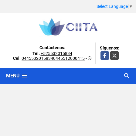
Select Language
▼
Contáctenos:
Síguenos:
Tel.
+525532015834
Facebook
X
Cel.
04455320158340445512000415
-
MENÚ