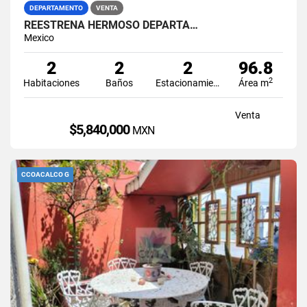
DEPARTAMENTO
VENTA
REESTRENA HERMOSO DEPARTA…
Mexico
2
2
2
96.8
2
Habitaciones
Baños
Estacionamiento
Área m
Venta
$5,840,000
MXN
CCOACALCO G