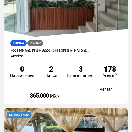
OFICINA
RENTAR
ESTRENA NUEVAS OFICINAS EN SA…
Mexico
0
2
3
178
2
Habitaciones
Baños
Estacionamiento
Área m
Rentar
$65,000
MXN
CLIMANT NOV