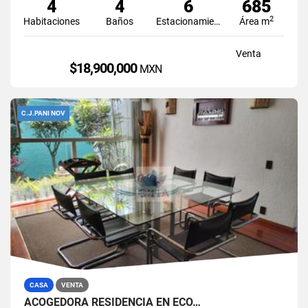
4
4
6
685
2
Habitaciones
Baños
Estacionamiento
Área m
Venta
$18,900,000
MXN
C.J.PANI NOV
CASA
VENTA
ACOGEDORA RESIDENCIA EN ECO…