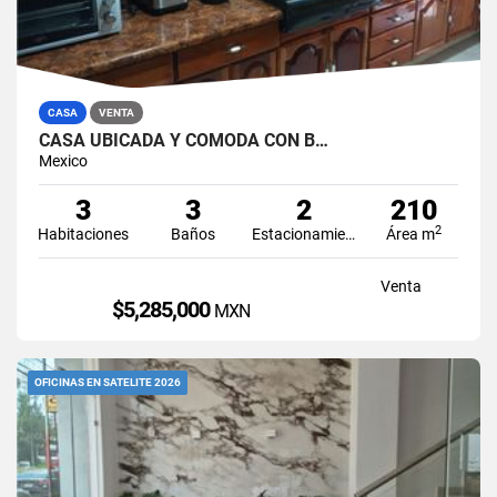
CASA
VENTA
CASA UBICADA Y CÓMODA CON B…
Mexico
3
3
2
210
2
Habitaciones
Baños
Estacionamiento
Área m
Venta
$5,285,000
MXN
OFICINAS EN SATELITE 2026