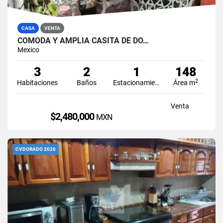
CASA
VENTA
CÓMODA Y AMPLIA CASITA DE DO…
Mexico
3
2
1
148
2
Habitaciones
Baños
Estacionamiento
Área m
Venta
$2,480,000
MXN
CVDORADO 2026