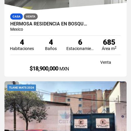
CASA
VENTA
HERMOSA RESIDENCIA EN BOSQU…
Mexico
4
4
6
685
2
Habitaciones
Baños
Estacionamiento
Área m
Venta
$18,900,000
MXN
TLANE MATS 2026