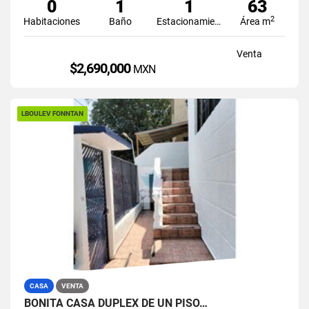
0
1
1
63
2
Habitaciones
Baño
Estacionamiento
Área m
Venta
$2,690,000
MXN
LBOULEV FONNTAN
CASA
VENTA
BONITA CASA DUPLEX DE UN PISO…