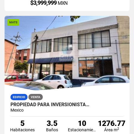
$3,999,999
MXN
MATS
EDIFICIO
VENTA
PROPIEDAD PARA INVERSIONISTA…
Mexico
5
3.5
10
1276.77
2
Habitaciones
Baños
Estacionamiento
Área m