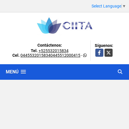
Select Language
▼
Contáctenos:
Síguenos:
Tel.
+525532015834
Facebook
X
Cel.
04455320158340445512000415
-
MENÚ