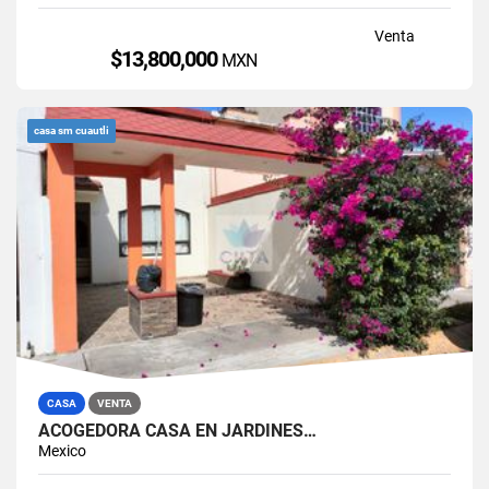
Venta
$13,800,000
MXN
casa sm cuautli
CASA
VENTA
ACOGEDORA CASA EN JARDINES…
Mexico