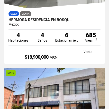
CASA
VENTA
HERMOSA RESIDENCIA EN BOSQU…
Mexico
4
4
6
685
2
Habitaciones
Baños
Estacionamiento
Área m
Venta
$18,900,000
MXN
MATS