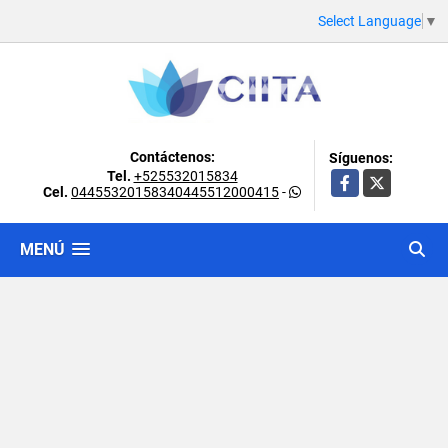
Select Language
▼
Contáctenos:
Síguenos:
Tel.
+525532015834
Facebook
X
Cel.
04455320158340445512000415
-
MENÚ