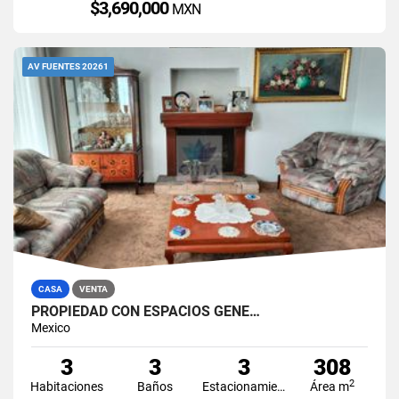
$3,690,000
MXN
AV FUENTES 20261
CASA
VENTA
PROPIEDAD CON ESPACIOS GENE…
Mexico
3
3
3
308
2
Habitaciones
Baños
Estacionamiento
Área m