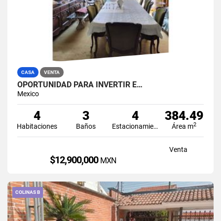
CASA
VENTA
OPORTUNIDAD PARA INVERTIR E…
Mexico
4
3
4
384.49
2
Habitaciones
Baños
Estacionamiento
Área m
Venta
$12,900,000
MXN
COLINAS B