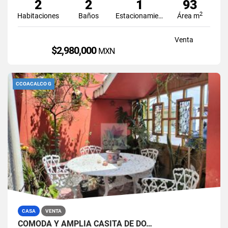
2
2
1
93
2
Habitaciones
Baños
Estacionamiento
Área m
Venta
$2,980,000
MXN
CCOACALCO G
CASA
VENTA
CÓMODA Y AMPLIA CASITA DE DO…