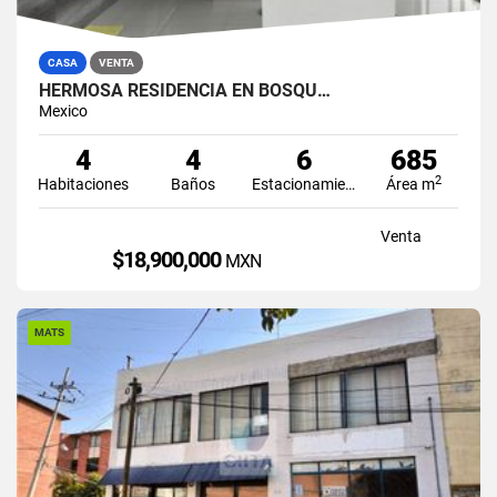
CASA
VENTA
HERMOSA RESIDENCIA EN BOSQU…
Mexico
4
4
6
685
2
Habitaciones
Baños
Estacionamiento
Área m
Venta
$18,900,000
MXN
MATS