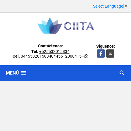
Select Language
▼
Contáctenos:
Síguenos:
Tel.
+525532015834
Facebook
X
Cel.
04455320158340445512000415
-
MENÚ