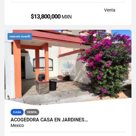
Venta
$13,800,000
MXN
casa sm cuautli
CASA
VENTA
ACOGEDORA CASA EN JARDINES…
Mexico