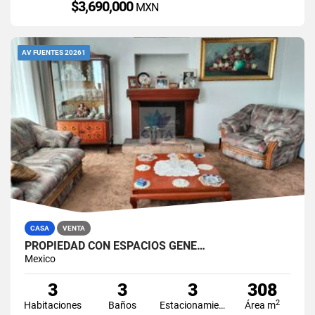
$3,690,000
MXN
AV FUENTES 20261
CASA
VENTA
PROPIEDAD CON ESPACIOS GENE…
Mexico
3
3
3
308
2
Habitaciones
Baños
Estacionamiento
Área m