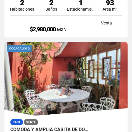
2
2
1
93
2
Habitaciones
Baños
Estacionamiento
Área m
Venta
$2,980,000
MXN
CCOACALCO G
CASA
VENTA
CÓMODA Y AMPLIA CASITA DE DO…