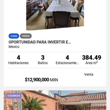
CASA
VENTA
OPORTUNIDAD PARA INVERTIR E…
Mexico
4
3
4
384.49
2
Habitaciones
Baños
Estacionamiento
Área m
Venta
$12,900,000
MXN
COLINAS B